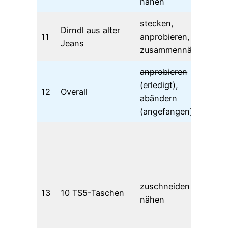
nähen
stecken,
Dirndl aus alter
11
anprobieren,
Jeans
zusammennähen
anprobieren
(erledigt),
12
Overall
abändern
(angefangen)
6 
die
ist
zu
zuschneiden +
un
13
10 TS5-Taschen
nähen
di
202
der