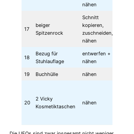
nähen
Schnitt
beiger
kopieren,
17
02
Spitzenrock
zuschneiden,
nähen
Bezug für
entwerfen +
18
31
Stuhlauflage
nähen
19
Buchhülle
nähen
31
ei
wei
2 Vicky
20
nähen
ni
Kosmetiktaschen
gef
21
Die UFOs sind zwar insgesamt nicht weniger