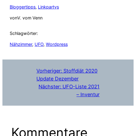
Bloggertipps
, 
Linkpartys
von
V. vom Venn
Schlagwörter:
Nähzimmer
, 
UFO
, 
Wordpress
Vorheriger:
Stoffdiät 2020
Update Dezember
Nächster:
UFO-Liste 2021
– Inventur
Kommentare