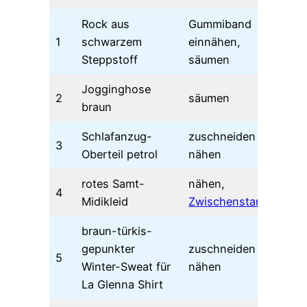
Rock aus
Gummiband
1
schwarzem
einnähen,
01
Steppstoff
säumen
Jogginghose
2
säumen
Ja
braun
Schlafanzug-
zuschneiden +
3
Ja
Oberteil petrol
nähen
rotes Samt-
nähen,
4
Midikleid
Zwischenstand
braun-türkis-
gepunkter
zuschneiden +
5
04
Winter-Sweat für
nähen
La Glenna Shirt