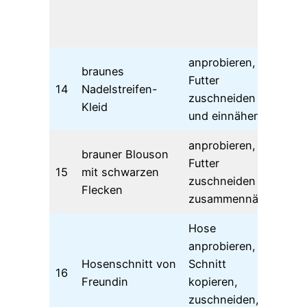
mi
ab
anprobieren,
braunes
Futter
14
Nadelstreifen-
zuschneiden
Kleid
und einnähen
anprobieren,
brauner Blouson
Futter
15
mit schwarzen
05
zuschneiden +
Flecken
zusammennähen
Hose
anprobieren,
pa
Hosenschnitt von
Schnitt
16
me
Freundin
kopieren,
ve
zuschneiden,