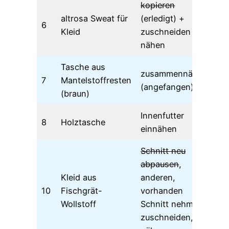
kopieren
altrosa Sweat für
(erledigt) +
6
Kleid
zuschneiden +
nähen
Tasche aus
zusammennähen
7
Mantelstoffresten
(angefangen)
(braun)
Innenfutter
8
Holztasche
21
einnähen
Schnitt neu
abpausen
,
Kleid aus
anderen,
10
Fischgrät-
vorhanden
Wollstoff
Schnitt nehmen,
zuschneiden,