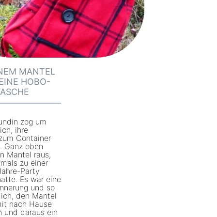
i
o
n
n
t
d
a
-
g
H
INEM MANTEL
e
a
EINE HOBO-
S
TASCHE
n
c
d
h
-
undin zog um
ü
ch, ihre
K
 zum Container
r
n. Ganz oben
l
n Mantel raus,
z
e
mals zu einer
e
Jahre-Party
i
atte. Es war eine
n
innerung und so
d
 ich, den Mantel
g
u
mit nach Hause
e
 und daraus ein
n