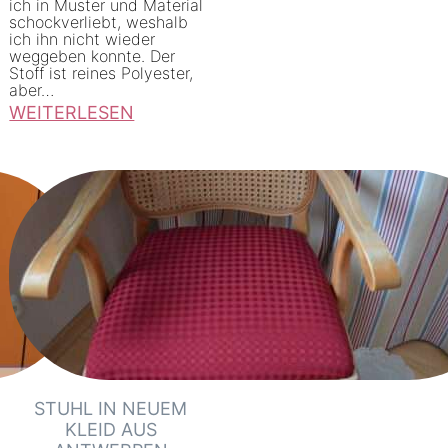
ich in Muster und Material
schockverliebt, weshalb
ich ihn nicht wieder
weggeben konnte. Der
Stoff ist reines Polyester,
aber…
WEITERLESEN
:
E
i
n
e
n
S
e
c
o
STUHL IN NEUEM
n
KLEID AUS
d