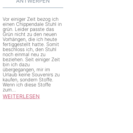
ANTWERPEN
-
H
Vor einiger Zeit bezog ich
einen Chippendale Stuhl in
a
grün. Leider passte das
n
Grün nicht zu den neuen
Vorhängen, die ich heute
d
fertiggestellt hatte. Somit
beschloss ich, den Stuhl
-
noch einmal neu zu
R
beziehen. Seit einiger Zeit
bin ich dazu
o
übergegangen, mir im
c
Urlaub keine Souvenirs zu
kaufen, sondern Stoffe.
k
Wenn ich diese Stoffe
zum…
e
WEITERLESEN
n
:
g
S
e
t
r
u
n