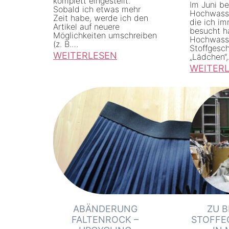
komplett eingestellt.
Im Juni b
Sobald ich etwas mehr
Hochwasse
Zeit habe, werde ich den
die ich im
Artikel auf neuere
besucht h
Möglichkeiten umschreiben
Hochwasse
(z. B.…
Stoffgesc
WEITERLESEN
„Lädchen“
WEITER
:
:
N
R
a
ü
c
c
h
k
h
b
a
l
l
i
t
c
i
ABÄNDERUNG
ZU B
k
g
FALTENROCK –
STOFFE
2
S