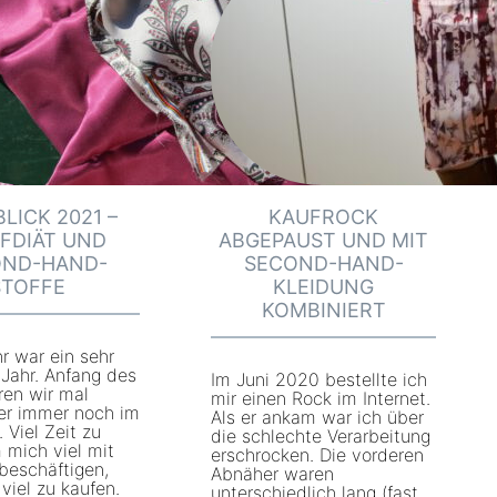
LICK 2021 –
KAUFROCK
FDIÄT UND
ABGEPAUST UND MIT
OND-HAND-
SECOND-HAND-
STOFFE
KLEIDUNG
KOMBINIERT
r war ein sehr
Jahr. Anfang des
Im Juni 2020 bestellte ich
ren wir mal
mir einen Rock im Internet.
er immer noch im
Als er ankam war ich über
Viel Zeit zu
die schlechte Verarbeitung
 mich viel mit
erschrocken. Die vorderen
beschäftigen,
Abnäher waren
viel zu kaufen.
unterschiedlich lang (fast