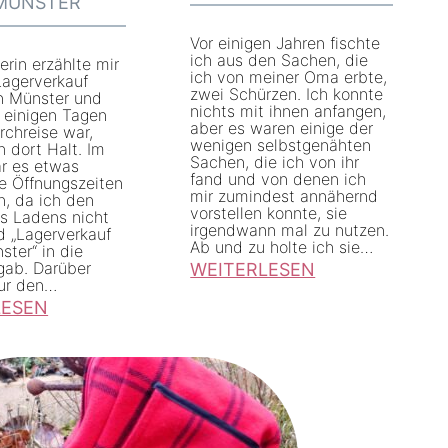
 MÜNSTER
g
Vor einigen Jahren fischte
e
ich aus den Sachen, die
erin erzählte mir
ich von meiner Oma erbte,
p
agerverkauf
zwei Schürzen. Ich konnte
n Münster und
a
nichts mit ihnen anfangen,
r einigen Tagen
aber es waren einige der
rchreise war,
u
wenigen selbstgenähten
 dort Halt. Im
Sachen, die ich von ihr
s
ar es etwas
fand und von denen ich
ie Öffnungszeiten
t
mir zumindest annähernd
n, da ich den
vorstellen konnte, sie
 Ladens nicht
u
irgendwann mal zu nutzen.
d „Lagerverkauf
Ab und zu holte ich sie…
n
ster“ in die
gab. Darüber
WEITERLESEN
d
nur den…
:
m
LESEN
O
i
m
t
a
S
s
e
V
c