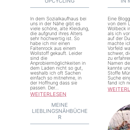
UPCYCLING
IN
0
t
2
o
In dem Sozialkaufhaus bei
Eine Blogg
1
f
uns in der Nähe gibt es
von dem L
viele schöne, alte Kleidung,
Wolbeck i
–
f
die aufgrund ihres Alters
als ich vo
S
sehr hochwertig ist. So
auf der Du
e
habe ich mir einen
machte ich
t
k
Faltenrock aus einem
Vorfeld w
Wollstoff gekauft. Leider
schwer, d
o
a
sind die
zu erfahre
f
Anprobiermöglichkeiten in
Namen des
u
dem Laden nicht so gut,
kannte un
f
f
weshalb ich oft Sachen
Stoffe Mün
einfach so mitnehme, in
Suche ein
d
e
der Hoffnung dass sie
fand ich 
i
passen. Der…
n
WEITER
WEITERLESEN
ä
:
:
t
MEINE
Z
A
LIEBLINGSNÄHBÜCHE
u
u
R
b
n
B
ä
d
e