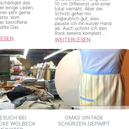
eschädigte das
10 cm Differenz) und einer
r einige Läden,
total vernäht. Aber der
mer sehr gerne
Schnitt gefiel mir
atte. Vom
unglaublich gut, also
r betroffene
pauste ich ihn kurzer Hand
häfte Das
ab. Auch schnitt ich den
,…
Rock bereits komplett…
LESEN
WEITERLESEN
:
K
a
u
f
r
o
c
k
ESUCH BEI
OMAS VINTAGE
a
CKE WOLBECK
SCHÜRZEN GEPIMPT
b