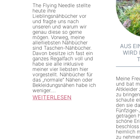
n
The Flying Needle stellte
S
s
heute ihre
d
e
Lieblingsnähbücher vor
u
und fragte uns nach
e
c
c
unseren und warum wir
r
genau diese so gerne
o
h
mögen. Vorweg, meine
u
n
allerliebsten Nähbücher
b
AUS E
sind Taschen-Nähbücher.
n
d
e
WIRD 
Davon besitze ich fast ein
g
ganzes Regalfach voll und
-
i
habe sie alle inklusive
F
H
meiner vier liebsten hier
S
vorgestellt. Nähbücher für
a
a
t
Meine Fre
das „normale“ Nähen oder
l
und bat mi
n
Bekleidungsnähen habe ich
o
Altkleider
weniger.…
t
d
zu bringe
f
WEITERLESEN
schaute ei
e
-
f
den sie da
:
n
Fünfziger-
S
e
M
getragen h
r
t
schöne Er
c
e
beschloss
o
o
k
heimlich 
i
c
zu nehmen
f
e