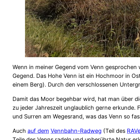
Wenn in meiner Gegend vom Venn gesprochen wi
Gegend. Das Hohe Venn ist ein Hochmoor in Ostb
einem Berg). Durch den verschlossenen Untergr
Damit das Moor begehbar wird, hat man über die
zu jeder Jahreszeit unglaublich gerne erkunde. 
und Surren am Wegesrand, was das Venn so fasz
Auch
auf dem
Vennbahn-Radweg
(Teil des
RAVe
Teile des Venns radeln und unberührte Natur er