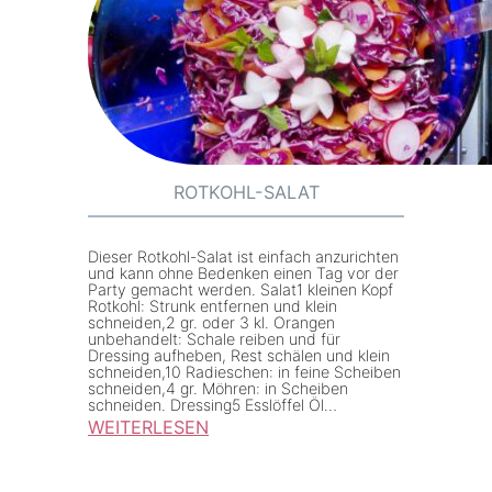
o
-
A
p
f
e
l
ROTKOHL-SALAT
-
M
Dieser Rotkohl-Salat ist einfach anzurichten
a
und kann ohne Bedenken einen Tag vor der
Party gemacht werden. Salat1 kleinen Kopf
n
Rotkohl: Strunk entfernen und klein
schneiden,2 gr. oder 3 kl. Orangen
g
unbehandelt: Schale reiben und für
Dressing aufheben, Rest schälen und klein
o
schneiden,10 Radieschen: in feine Scheiben
-
schneiden,4 gr. Möhren: in Scheiben
schneiden. Dressing5 Esslöffel Öl…
K
WEITERLESEN
i
:
w
R