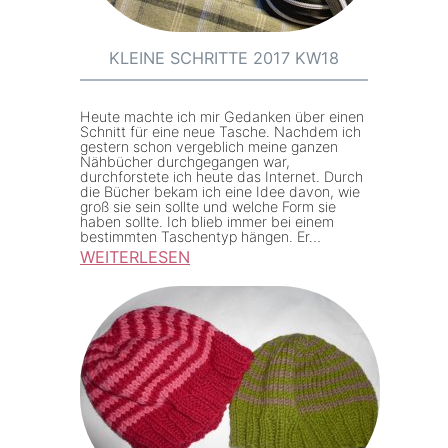
S
8
c
K
h
KLEINE SCHRITTE 2017 KW18
W
r
4
i
Heute machte ich mir Gedanken über einen
4
t
Schnitt für eine neue Tasche. Nachdem ich
gestern schon vergeblich meine ganzen
t
Nähbücher durchgegangen war,
durchforstete ich heute das Internet. Durch
e
die Bücher bekam ich eine Idee davon, wie
groß sie sein sollte und welche Form sie
2
haben sollte. Ich blieb immer bei einem
0
bestimmten Taschentyp hängen. Er…
WEITERLESEN
1
:
8
K
K
l
W
e
6
i
n
e