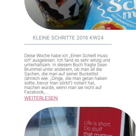
n
e
S
c
h
KLEINE SCHRITTE 2016 KW24
r
i
Diese Woche habe ich „Einen Scheiß muss
t
ich“ ausgelesen. Ich fand es sehr witzig und
unterhaltsam. In diesem Buch fragte Sean
t
Brummel unter anderem, ob man all die
Sachen, die man auf seiner Bucketlist
e
(ähnlich wie: „Dinge, die man getan haben
sollte, bevor man stirbt“) notiert hat,
2
machen würde, wenn man sie nicht auf
0
Facebook,…
WEITERLESEN
1
:
6
K
K
l
W
e
2