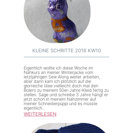
e
2
i
3
n
e
S
c
h
KLEINE SCHRITTE 2016 KW10
r
i
Eigentlich wollte ich diese Woche im
t
Nähkurs an meiner Winterjacke vom
letztjährigen Sew Along weiter arbeiten,
t
aber dann kam ich plötzlich auf die
glorreiche Idee vielleicht doch mal den
e
Bolero zu meinem 50er-Jahre-Kleid fertig zu
stellen. Sage und schreibe 3 Jahre hängt er
2
jetzt schon in meinem Nähzimmer auf
0
meiner Schneiderpüppi und es müsste
eigentlich…
1
WEITERLESEN
6
:
K
K