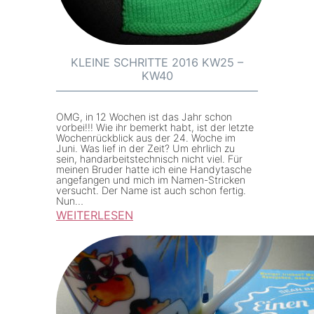
e
S
c
h
KLEINE SCHRITTE 2016 KW25 –
KW40
r
i
t
OMG, in 12 Wochen ist das Jahr schon
vorbei!!! Wie ihr bemerkt habt, ist der letzte
t
Wochenrückblick aus der 24. Woche im
Juni. Was lief in der Zeit? Um ehrlich zu
e
sein, handarbeitstechnisch nicht viel. Für
2
meinen Bruder hatte ich eine Handytasche
angefangen und mich im Namen-Stricken
0
versucht. Der Name ist auch schon fertig.
Nun…
1
WEITERLESEN
7
:
K
K
W
l
1
e
7
i