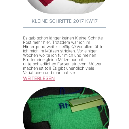
S
c
h
KLEINE SCHRITTE 2017 KW17
r
i
Es gab schon länger keinen Kleine-Schritte-
t
Post mehr hier. Trotzdem war ich im
Hintergrund weiter fleißig 🙂 Vor allem übte
t
ich mich im Mützen stricken. Vor einigen
Wochen wollte ich für mich und meinen
e
Bruder eine gleich Mütze nur mit
unterschiedlichen Farben stricken. Mützen
2
machen ist toll! Es gibt unendlich viele
0
Variationen und man hat sie…
WEITERLESEN
1
:
7
K
K
l
W
e
1
i
8
n