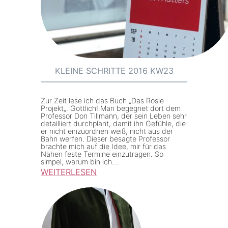
i
5
n
–
e
K
S
W
c
4
h
0
KLEINE SCHRITTE 2016 KW23
r
i
Zur Zeit lese ich das Buch „Das Rosie-
t
Projekt„. Göttlich! Man begegnet dort dem
Professor Don Tillmann, der sein Leben sehr
t
detailliert durchplant, damit ihn Gefühle, die
er nicht einzuordnen weiß, nicht aus der
e
Bahn werfen. Dieser besagte Professor
brachte mich auf die Idee, mir für das
2
Nähen feste Termine einzutragen. So
0
simpel, warum bin ich…
WEITERLESEN
1
:
6
K
K
l
W
e
2