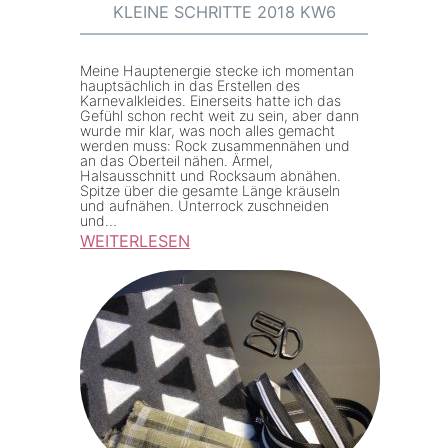
:
KLEINE SCHRITTE 2018 KW6
K
l
Meine Hauptenergie stecke ich momentan
e
hauptsächlich in das Erstellen des
Karnevalkleides. Einerseits hatte ich das
i
Gefühl schon recht weit zu sein, aber dann
wurde mir klar, was noch alles gemacht
n
werden muss: Rock zusammennähen und
e
an das Oberteil nähen. Ärmel,
Halsausschnitt und Rocksaum abnähen.
S
Spitze über die gesamte Länge kräuseln
und aufnähen. Unterrock zuschneiden
c
und…
h
WEITERLESEN
r
:
i
K
t
l
t
e
e
i
2
n
0
e
1