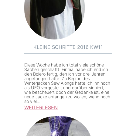
i
4
n
e
S
c
h
KLEINE SCHRITTE 2016 KW11
r
i
Diese Woche habe ich total viele schöne
t
Sachen geschafft. Einmal habe ich endlich
den Bolero fertig, den ich vor drei Jahren
t
angefangen hatte. Zu Beginn des
Winterjacken Sew Alongs hatte ich ihn noch
e
als UFO vorgestellt und darüber sinniert,
wie bescheuert doch der Gedanke ist, eine
2
neue Jacke anfangen zu wollen, wenn noch
0
so viel…
WEITERLESEN
1
:
6
K
K
l
W