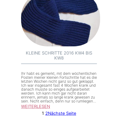
W
l
1
e
1
i
n
e
S
c
h
KLEINE SCHRITTE 2016 KW4 BIS
KW8
r
i
t
Ihr habt es gemerkt, mit dem wöchentlichen
Posten meiner kleinen Fortschritte hat es die
t
letzten Wochen nicht ganz so gut geklappt.
Ich war insgesamt fast 4 Wochen krank und
e
danach musste so einiges aufgearbeitet
2
werden. Ich kann mich gar nicht daran
erinnern, jemals so lange krank gewesen zu
0
sein. Nicht einfach, denn nur so rumliegen…
1
WEITERLESEN
:
6
1
2
Nächste Seite