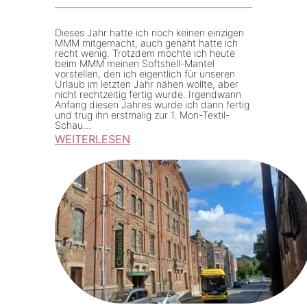
Dieses Jahr hatte ich noch keinen einzigen
MMM mitgemacht, auch genäht hatte ich
recht wenig. Trotzdem möchte ich heute
beim MMM meinen Softshell-Mantel
vorstellen, den ich eigentlich für unseren
Urlaub im letzten Jahr nähen wollte, aber
nicht rechtzeitig fertig wurde. Irgendwann
Anfang diesen Jahres wurde ich dann fertig
und trug ihn erstmalig zur 1. Mon-Textil-
Schau…
WEITERLESEN
:
M
M
M
–
S
o
f
t