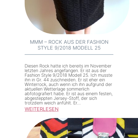
–
L
a
G
l
e
MMM – ROCK AUS DER FASHION
STYLE 9/2018 MODELL 25
n
n
a
Diesen Rock hatte ich bereits im November
letzten Jahres angefangen. Er ist aus der
S
Fashion Style 9/2018 Modell 25. Ich musste
ihn in Gr. 44 zuschneiden. Er ist eher ein
h
Winterrock, auch wenn ich ihn aufgrund der
i
aktuellen Wetterlage sommerlich
abfotografiert habe. Er ist aus einem festen,
r
abgesteppten Jersey-Stoff, der sich
trotzdem weich anfühlt. Er…
t
WEITERLESEN
N
:
o
M
.
M
2