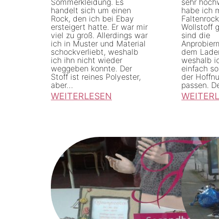
Sommerkleidung. Es
sehr hochw
e
i
handelt sich um einen
habe ich m
k
Rock, den ich bei Ebay
Faltenroc
g
ersteigert hatte. Er war mir
Wollstoff 
a
e
viel zu groß. Allerdings war
sind die
ich in Muster und Material
Anprobierm
u
n
schockverliebt, weshalb
dem Laden
f
K
ich ihn nicht wieder
weshalb i
weggeben konnte. Der
einfach s
e
l
Stoff ist reines Polyester,
der Hoffn
aber…
passen. D
n
e
WEITERLESEN
WEITER
i
:
:
d
E
A
e
i
b
r
n
ä
s
e
n
c
n
d
h
S
e
r
e
r
a
c
u