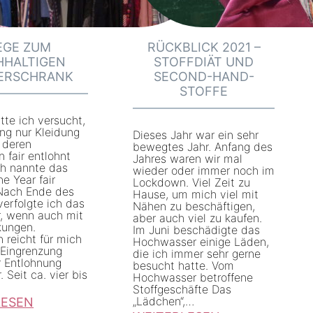
EGE ZUM
RÜCKBLICK 2021 –
HHALTIGEN
STOFFDIÄT UND
DERSCHRANK
SECOND-HAND-
STOFFE
tte ich versucht,
ang nur Kleidung
Dieses Jahr war ein sehr
 deren
bewegtes Jahr. Anfang des
 fair entlohnt
Jahres waren wir mal
ch nannte das
wieder oder immer noch im
ne Year fair
Lockdown. Viel Zeit zu
 Nach Ende des
Hause, um mich viel mit
verfolgte ich das
Nähen zu beschäftigen,
r, wenn auch mit
aber auch viel zu kaufen.
kungen.
Im Juni beschädigte das
 reicht für mich
Hochwasser einige Läden,
 Eingrenzung
die ich immer sehr gerne
r Entlohnung
besucht hatte. Vom
 Seit ca. vier bis
Hochwasser betroffene
Stoffgeschäfte Das
„Lädchen“,…
LESEN