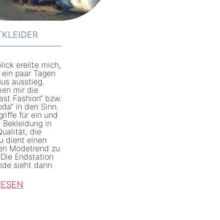
n
h
d
e
-
TKLEIDER
a
H
u
a
s
lick ereilte mich,
n
r ein paar Tagen
W
us ausstieg.
d
men mir die
o
-
Fast Fashion“ bzw.
l
da“ in den Sinn.
S
riffe für ein und
l
 Bekleidung in
t
ualität, die
r
o
u dient einen
e
zen Modetrend zu
f
 Die Endstation
s
ode sieht dann
f
t
e
LESEN
g
e
s