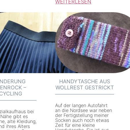
WEITERLESEN
:
R
ü
c
k
b
l
i
c
NDERUNG
HANDYTASCHE AUS
k
TENROCK –
WOLLREST GESTRICKT
2
CYCLING
0
Auf der langen Autofahrt
2
an die Nordsee war neben
zialkaufhaus bei
1
der Fertigstellung meiner
 Nähe gibt es
Socken auch noch etwas
ne, alte Kleidung,
–
Zeit für eine kleine
nd ihres Alters
Handytasche. Sie ist aus