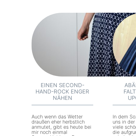
:
:
N
W
a
e
c
g
h
e
h
z
a
u
l
m
t
n
i
a
EINEN SECOND-
ABÄ
g
c
HAND-ROCK ENGER
FAL
S
h
NÄHEN
UP
t
h
o
a
Auch wenn das Wetter
In dem So
f
draußen eher herbstlich
uns in der
l
anmutet, gibt es heute bei
viele schö
f
t
mir noch einmal
die aufgru