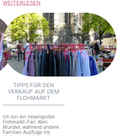
WEITERLESEN
:
K
a
u
f
r
o
c
k
TIPPS FÜR DEN
a
VERKAUF AUF DEM
b
FLOHMARKT
g
e
Ich bin ein riesengroßer
p
Flohmarkt-Fan. Kein
Wunder, während andere
a
Familien Ausflüge ins