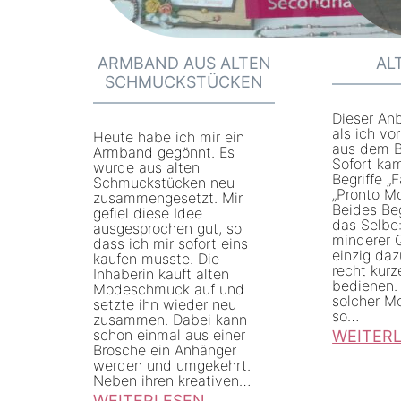
n
o
n
k
n
g
ARMBAND AUS ALTEN
AL
d
F
SCHMUCKSTÜCKEN
-
a
Dieser Anb
H
l
als ich vo
Heute habe ich mir ein
aus dem B
a
t
Armband gegönnt. Es
Sofort ka
wurde aus alten
n
e
Begriffe „
Schmuckstücken neu
„Pronto Mo
zusammengesetzt. Mir
d
n
Beides Beg
gefiel diese Idee
-
r
das Selbe:
ausgesprochen gut, so
minderer Q
dass ich mir sofort eins
R
o
einzig daz
kaufen musste. Die
recht kur
Inhaberin kauft alten
o
c
bedienen.
Modeschmuck auf und
c
k
solcher M
setzte ihn wieder neu
so…
zusammen. Dabei kann
k
–
schon einmal aus einer
WEITER
e
U
Brosche ein Anhänger
:
werden und umgekehrt.
n
p
Neben ihren kreativen…
A
g
c
WEITERLESEN