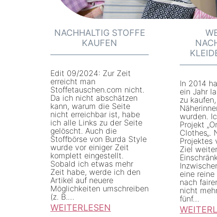
NACHHALTIG STOFFE
W
KAUFEN
NAC
KLEI
Edit 09/2024: Zur Zeit
erreicht man
In 2014 ha
Stoffetauschen.com nicht.
ein Jahr l
Da ich nicht abschätzen
zu kaufen,
kann, warum die Seite
Näherinnen
nicht erreichbar ist, habe
wurden. I
ich alle Links zu der Seite
Projekt „O
gelöscht. Auch die
Clothes„.
Stoffbörse von Burda Style
Projektes 
wurde vor einiger Zeit
Ziel weite
komplett eingestellt.
Einschrän
Sobald ich etwas mehr
Inzwischen
Zeit habe, werde ich den
eine reine
Artikel auf neuere
nach faire
Möglichkeiten umschreiben
nicht mehr.
(z. B.…
fünf…
WEITERLESEN
WEITER