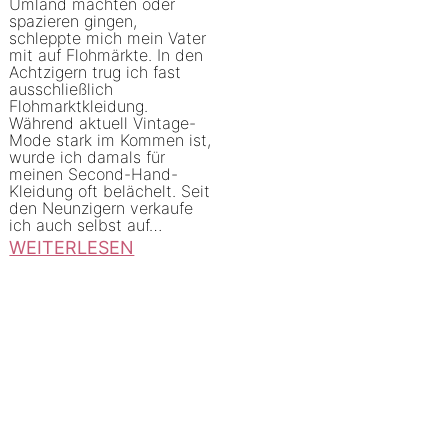
Umland machten oder
u
spazieren gingen,
s
schleppte mich mein Vater
mit auf Flohmärkte. In den
t
Achtzigern trug ich fast
ausschließlich
u
Flohmarktkleidung.
n
Während aktuell Vintage-
Mode stark im Kommen ist,
d
wurde ich damals für
meinen Second-Hand-
m
Kleidung oft belächelt. Seit
i
den Neunzigern verkaufe
ich auch selbst auf…
t
WEITERLESEN
S
:
e
T
c
i
o
p
n
p
d
s
-
f