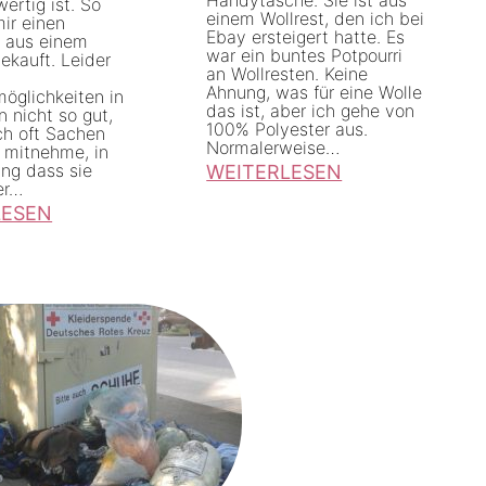
S
ertig ist. So
einem Wollrest, den ich bei
ir einen
t
Ebay ersteigert hatte. Es
k aus einem
war ein buntes Potpourri
gekauft. Leider
o
an Wollresten. Keine
Ahnung, was für eine Wolle
f
öglichkeiten in
das ist, aber ich gehe von
 nicht so gut,
f
100% Polyester aus.
ch oft Sachen
Normalerweise…
o mitnehme, in
d
ung dass sie
WEITERLESEN
i
er…
:
LESEN
ä
H
t
a
u
n
n
d
d
y
S
t
e
a
c
s
o
c