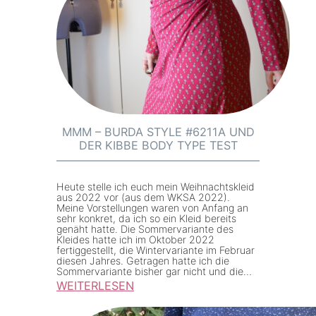
S
A
2
0
2
3
–
MMM – BURDA STYLE #6211A UND
DER KIBBE BODY TYPE TEST
P
r
o
Heute stelle ich euch mein Weihnachtskleid
aus 2022 vor (aus dem WKSA 2022).
j
Meine Vorstellungen waren von Anfang an
sehr konkret, da ich so ein Kleid bereits
e
genäht hatte. Die Sommervariante des
k
Kleides hatte ich im Oktober 2022
fertiggestellt, die Wintervariante im Februar
t
diesen Jahres. Getragen hatte ich die
Sommervariante bisher gar nicht und die…
v
WEITERLESEN
o
:
r