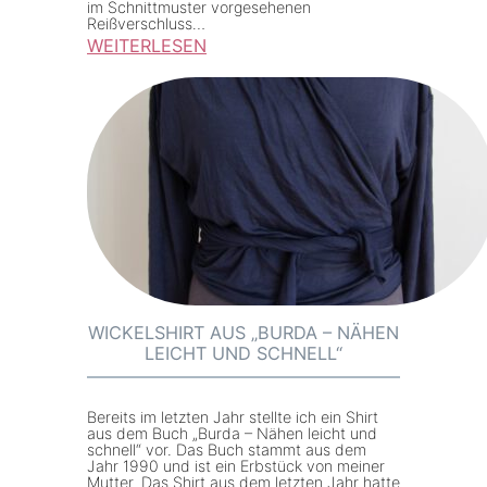
im Schnittmuster vorgesehenen
y
T
Reißverschluss…
l
WEITERLESEN
y
e
:
p
0
M
e
6
M
T
/
M
e
2
–
s
0
S
t
2
w
2
e
#
a
1
t
WICKELSHIRT AUS „BURDA – NÄHEN
1
LEICHT UND SCHNELL“
s
9
h
i
Bereits im letzten Jahr stellte ich ein Shirt
aus dem Buch „Burda – Nähen leicht und
r
schnell“ vor. Das Buch stammt aus dem
Jahr 1990 und ist ein Erbstück von meiner
t
Mutter. Das Shirt aus dem letzten Jahr hatte