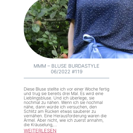
M
s
M
t
M
e
–
l
B
l
u
u
r
n
d
g
a
MMM – BLUSE BURDASTYLE
06/2022 #119
S
t
y
Diese Bluse stellte ich vor einer Woche fertig
und trug sie bereits drei Mal. Es wird eine
l
Lieblingsbluse. Und ich überlege, sie
nochmal zu nähen. Wenn ich sie nochmal
e
nähe, dann würde ich versuchen, den
#
Schlitz am Rücken etwas sauberer zu
vernähen. Eine Herausforderung waren die
6
Ärmel. Aber nicht, wie ich zuerst annahm,
die Kräuselung,…
2
WEITERLESEN