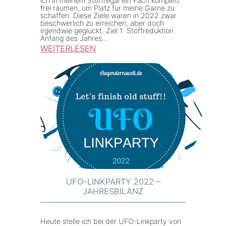
ich in meinem Stoffregal ein Fach komplett
s
#
frei räumen, um Platz für meine Garne zu
„
1
schaffen. Diese Ziele waren in 2022 zwar
beschwerlich zu erreichen, aber doch
B
2
irgendwie geglückt. Ziel 1: Stoffreduktion
Anfang des Jahres…
u
1
WEITERLESEN
r
:
d
J
a
a
–
h
N
r
ä
e
h
s
e
r
n
ü
l
c
UFO-LINKPARTY 2022 –
e
JAHRESBILANZ
k
i
b
c
l
Heute stelle ich bei der UFO-Linkparty von
h