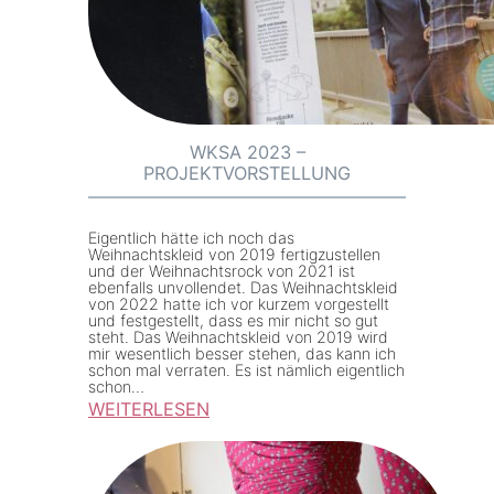
A
2
0
2
3
–
WKSA 2023 –
PROJEKTVORSTELLUNG
E
n
d
Eigentlich hätte ich noch das
Weihnachtskleid von 2019 fertigzustellen
s
und der Weihnachtsrock von 2021 ist
ebenfalls unvollendet. Das Weihnachtskleid
p
von 2022 hatte ich vor kurzem vorgestellt
u
und festgestellt, dass es mir nicht so gut
steht. Das Weihnachtskleid von 2019 wird
r
mir wesentlich besser stehen, das kann ich
schon mal verraten. Es ist nämlich eigentlich
t
schon…
WEITERLESEN
:
W
K