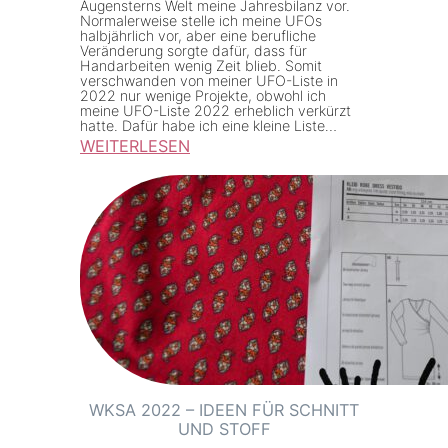
Augensterns Welt meine Jahresbilanz vor.
i
Normalerweise stelle ich meine UFOs
t
halbjährlich vor, aber eine berufliche
c
u
Veränderung sorgte dafür, dass für
k
Handarbeiten wenig Zeit blieb. Somit
n
verschwanden von meiner UFO-Liste in
u
2022 nur wenige Projekte, obwohl ich
d
meine UFO-Liste 2022 erheblich verkürzt
n
s
hatte. Dafür habe ich eine kleine Liste…
d
WEITERLESEN
c
S
:
h
t
U
n
o
F
e
f
O
l
f
-
l
d
L
“
i
i
ä
n
t
k
2
p
WKSA 2022 – IDEEN FÜR SCHNITT
0
UND STOFF
a