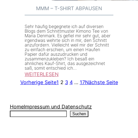
a
–
MMM – T-SHIRT ABPAUSEN
n
I
z
d
Sehr häufig begegnete ich auf diversen
e
Blogs dem Schnittmuster Kimono Tee von
Maria Denmark. Es gefiel mir sehr gut, aber
e
irgendwas wehrte sich in mir, den Schnitt
anzufordern. Vielleicht weil mir der Schnitt
n
zu einfach erschien, um einen Haufen
Papier dafür auszudrucken und
f
zusammenzukleben? Ich besaß ein
ü
ähnliches Kauf-Shirt, das ausgezeichnet
saß, somit entschied ich…
r
WEITERLESEN
S
:
Vorherige Seite
1
2
3
4
…
17
Nächste Seite
c
M
h
M
n
M
Home
Impressum und Datenschutz
i
Suchen
–
Suchen
t
T
t
-
u
S