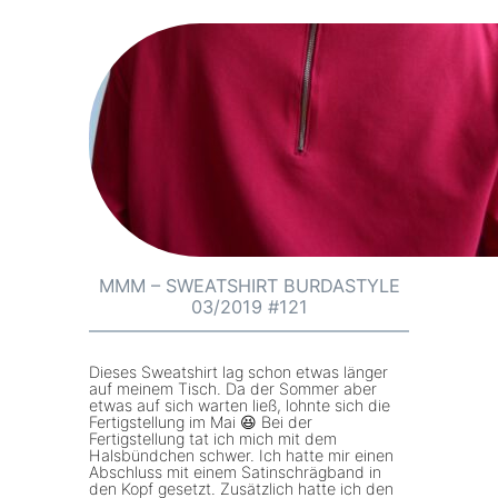
1
:
1
M
A
M
u
M
n
–
d
B
d
l
e
u
r
s
K
e
MMM – SWEATSHIRT BURDASTYLE
i
03/2019 #121
B
b
u
b
r
Dieses Sweatshirt lag schon etwas länger
e
auf meinem Tisch. Da der Sommer aber
d
etwas auf sich warten ließ, lohnte sich die
B
Fertigstellung im Mai 😆 Bei der
a
o
Fertigstellung tat ich mich mit dem
s
Halsbündchen schwer. Ich hatte mir einen
d
Abschluss mit einem Satinschrägband in
t
den Kopf gesetzt. Zusätzlich hatte ich den
y