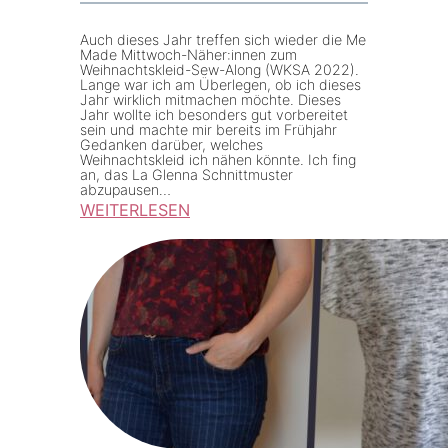
2
r
2
t
Auch dieses Jahr treffen sich wieder die Me
Made Mittwoch-Näher:innen zum
y
Weihnachtskleid-Sew-Along (WKSA 2022).
Lange war ich am Überlegen, ob ich dieses
2
Jahr wirklich mitmachen möchte. Dieses
0
Jahr wollte ich besonders gut vorbereitet
sein und machte mir bereits im Frühjahr
2
Gedanken darüber, welches
Weihnachtskleid ich nähen könnte. Ich fing
2
an, das La Glenna Schnittmuster
–
abzupausen…
WEITERLESEN
J
:
a
W
h
K
r
S
e
A
s
2
b
0
i
2
l
2