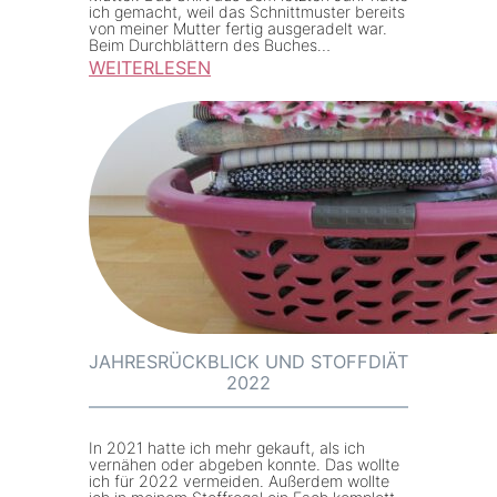
B
ich gemacht, weil das Schnittmuster bereits
von meiner Mutter fertig ausgeradelt war.
u
Beim Durchblättern des Buches…
r
WEITERLESEN
:
d
W
a
i
s
c
t
k
y
e
l
l
e
s
0
h
3
i
/
JAHRESRÜCKBLICK UND STOFFDIÄT
2022
r
2
t
0
a
1
In 2021 hatte ich mehr gekauft, als ich
vernähen oder abgeben konnte. Das wollte
u
9
ich für 2022 vermeiden. Außerdem wollte