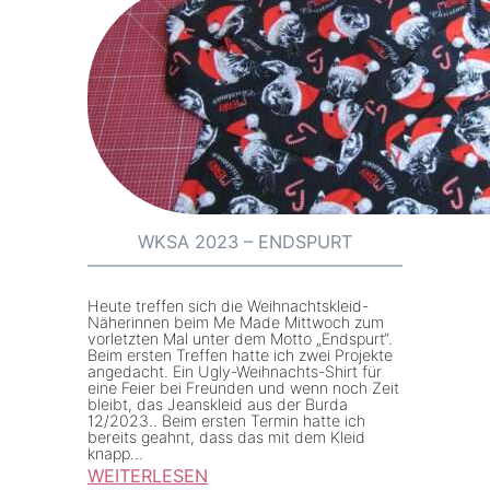
W
s
K
t
S
y
A
l
2
e
0
1
2
2
3
/
–
2
WKSA 2023 – ENDSPURT
F
0
i
1
Heute treffen sich die Weihnachtskleid-
n
Näherinnen beim Me Made Mittwoch zum
7
vorletzten Mal unter dem Motto „Endspurt“.
a
#
Beim ersten Treffen hatte ich zwei Projekte
angedacht. Ein Ugly-Weihnachts-Shirt für
l
1
eine Feier bei Freunden und wenn noch Zeit
bleibt, das Jeanskleid aus der Burda
e
2
12/2023.. Beim ersten Termin hatte ich
bereits geahnt, dass das mit dem Kleid
0
knapp…
WEITERLESEN