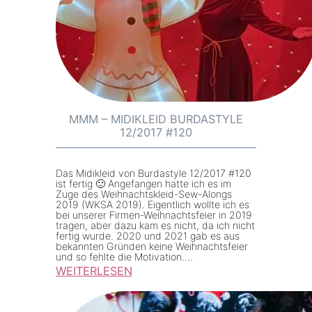
o
f
f
e
k
a
u
MMM – MIDIKLEID BURDASTYLE
12/2017 #120
f
e
n
Das Midikleid von Burdastyle 12/2017 #120
ist fertig 🙂 Angefangen hatte ich es im
i
Zuge des Weihnachtskleid-Sew-Alongs
2019 (WKSA 2019). Eigentlich wollte ich es
n
bei unserer Firmen-Weihnachtsfeier in 2019
V
tragen, aber dazu kam es nicht, da ich nicht
fertig wurde. 2020 und 2021 gab es aus
e
bekannten Gründen keine Weihnachtsfeier
und so fehlte die Motivation.…
r
WEITERLESEN
v
:
i
M