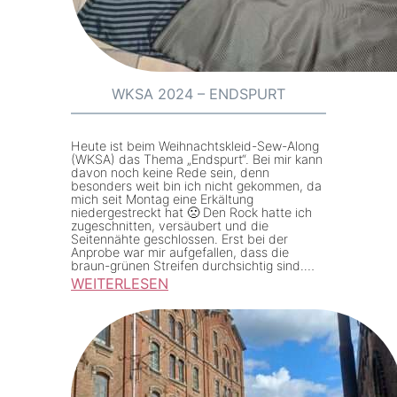
K
S
A
2
WKSA 2024 – ENDSPURT
0
2
Heute ist beim Weihnachtskleid-Sew-Along
4
(WKSA) das Thema „Endspurt“. Bei mir kann
davon noch keine Rede sein, denn
R
besonders weit bin ich nicht gekommen, da
mich seit Montag eine Erkältung
o
niedergestreckt hat 🙁 Den Rock hatte ich
zugeschnitten, versäubert und die
c
Seitennähte geschlossen. Erst bei der
k
Anprobe war mir aufgefallen, dass die
braun-grünen Streifen durchsichtig sind.…
WEITERLESEN
:
W
K
S