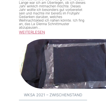
Lange war ich am Überlegen, ob ich dieses
e
Jahr wirklich mitmachen möchte. Dieses
#
Jahr wollte ich besonders gut vorbereitet
sein und machte mir bereits im Frühjahr
6
Gedanken darüber, welches
Weihnachtskleid ich nähen könnte. Ich fing
2
an, das La Glenna Schnittmuster
1
abzupausen…
WEITERLESEN
1
:
A
W
u
K
n
S
d
A
d
2
e
0
r
2
K
2
i
–
WKSA 2021 – ZWISCHENSTAND
b
I
b
d