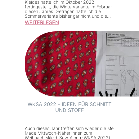
k
Kleides hatte ich im Oktober 2022
fertiggestellt, die Wintervariante im Februar
t
diesen Jahres. Getragen hatte ich die
Sommervariante bisher gar nicht und die…
v
WEITERLESEN
o
:
r
M
s
M
t
M
e
–
l
B
l
u
u
r
n
d
g
a
WKSA 2022 – IDEEN FÜR SCHNITT
UND STOFF
S
t
y
Auch dieses Jahr treffen sich wieder die Me
Made Mittwoch-Näher:innen zum
l
Weihnachtskleid-Sew-Along (WKSA 2022).