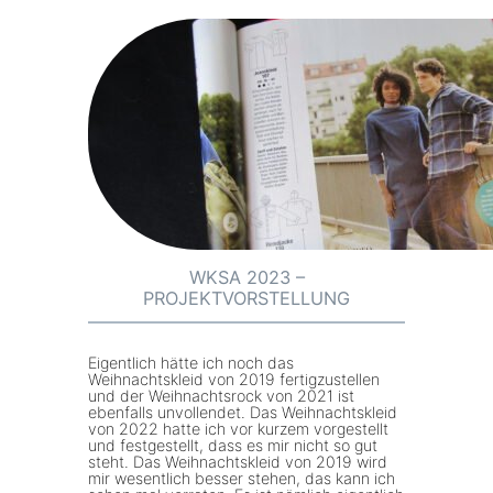
:
W
K
S
A
2
0
2
3
–
WKSA 2023 –
PROJEKTVORSTELLUNG
E
n
d
Eigentlich hätte ich noch das
Weihnachtskleid von 2019 fertigzustellen
s
und der Weihnachtsrock von 2021 ist
ebenfalls unvollendet. Das Weihnachtskleid
p
von 2022 hatte ich vor kurzem vorgestellt
u
und festgestellt, dass es mir nicht so gut
steht. Das Weihnachtskleid von 2019 wird
r
mir wesentlich besser stehen, das kann ich