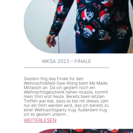
e
M
r
M
s
–
(
M
B
i
)
d
u
i
n
k
WKSA 2023 – FINALE
d
l
W
e
K
Gestern fing das Finale für den
i
Weihnachtskleid-Sew-Along beim Me Made
S
Mittwoch an. Da ich gestern noch ein
d
Weihnachtsgeschenk nähen musste, kommt
A
mein Shirt erst heute. Bereits beim letzten
B
Treffen war klar, dass es bei mir dieses Jahr
2
nur ein Shirt werden wird, das ich bereits zu
u
0
einer Weihnachtsparty trug. Außerdem trug
r
ich es gestern unterm…
2
WEITERLESEN
d
4
:
a