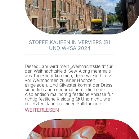
A
2
0
2
4
–
STOFFE KAUFEN IN VERVIERS (B)
UND WKSA 2024
E
n
d
Dieses Jahr wird mein „Weihnachtskleid“ für
den Weihnachtskleid-Sew-Along mehrmals
s
ans Tageslicht kommen, denn wir sind kurz
vor Weihnachten zu einer Hochzeit
p
eingeladen. Und Silvester kommt der Dress
u
sicherlich auch nochmal unter die Leute.
Also endlich mal richtig festliche Anlässe für
r
richtig festliche Kleidung 🙂 Und nicht, wie
im letzten Jahr, nur einen Pulli für eine…
t
WEITERLESEN
:
S
t