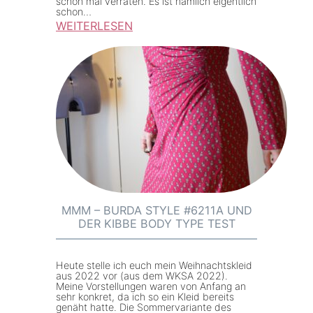
schon mal verraten. Es ist nämlich eigentlich
t
schon…
WEITERLESEN
:
W
K
S
A
2
0
2
3
–
MMM – BURDA STYLE #6211A UND
DER KIBBE BODY TYPE TEST
P
r
o
Heute stelle ich euch mein Weihnachtskleid
aus 2022 vor (aus dem WKSA 2022).
j
Meine Vorstellungen waren von Anfang an
sehr konkret, da ich so ein Kleid bereits
e
genäht hatte. Die Sommervariante des