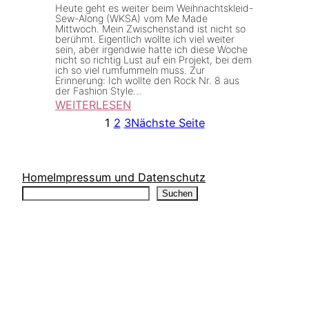
e
Heute geht es weiter beim Weihnachtskleid-
e
Sew-Along (WKSA) vom Me Made
B
Mittwoch. Mein Zwischenstand ist nicht so
e
berühmt. Eigentlich wollte ich viel weiter
o
sein, aber irgendwie hatte ich diese Woche
n
d
nicht so richtig Lust auf ein Projekt, bei dem
ich so viel rumfummeln muss. Zur
f
y
Erinnerung: Ich wollte den Rock Nr. 8 aus
ü
der Fashion Style…
T
WEITERLESEN
r
y
:
1
2
3
Nächste Seite
S
p
W
c
e
K
h
T
S
Home
Impressum und Datenschutz
n
e
Suchen
A
Suchen
i
s
2
t
t
0
t
2
u
1
n
–
d
Z
S