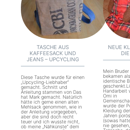
e
Y
m
b
Y
e
S
a
e
a
t
n
a
r
o
d
r
f
f
u
f
a
f
n
TASCHE AUS
NEUE K
a
i
e
d
KAFFEESACK UND
DI
i
r
k
L
JEANS – UPCYCLING
r
C
a
e
Mein Bruder
C
l
u
i
bekamen als
Diese Tasche wurde für einen
identische 
l
o
f
n
„Upcycling-Liebhaber“
geschenkt.L
gemacht. Schnitt und
o
t
e
e
Handarbeit 
Anleitung stammen von Das
Omi in
hat Mark gemacht. Natürlich
t
h
n
Gemeinscha
hätte ich gerne einen alten
wurde der Po
h
e
n
Mehlsack genommen, wie in
Kleidung de
der Anleitung vorgegeben,
e
s
a
Jahren porös
aber die sind doch recht
(sowas hatt
teuer und ich wusste nicht,
s
“
c
nie gesehen,
ob meine „Nähkünste“ dem