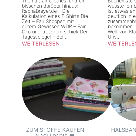
Thema „fair Clothes“ und ein
Bücherliste v
bisschen darüber hinaus:
wusste ich b
RaphaBreyer.de – Die
ist etwas an
Kalkulation eines T-Shirts Die
deutlich in 
Zeit – Fair Shoppen mit
zusammenhän
gutem Gewissen WDR – Fair,
bekommen. U
Öko und trotzdem schick Der
Welt von Kl
Tagesspiegel – Bei…
Uns…
WEITERLESEN
WEITERLE
:
:
L
B
i
ü
n
c
k
h
s
e
a
r
m
l
m
i
l
s
ZUM STOFFE KAUFEN
HALSBAN