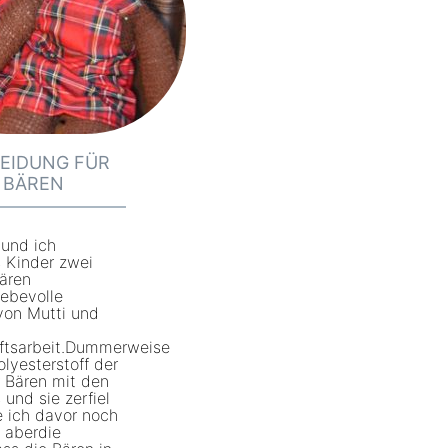
T
t
a
h
s
e
c
s
h
e
LEIDUNG FÜR
n
E BÄREN
n
a
 und ich
 Kinder zwei
c
Bären
h
iebevolle
von Mutti und
d
e
ftsarbeit.Dummerweise
lyesterstoff der
m
r Bären mit den
 und sie zerfiel
S
e ich davor noch
c
 aberdie