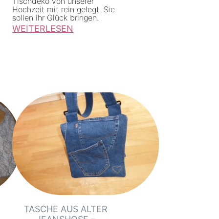
Tischdeko von unserer
Hochzeit mit rein gelegt. Sie
sollen ihr Glück bringen.
WEITERLESEN
:
K
o
s
m
e
t
i
k
t
ä
s
c
TASCHE AUS ALTER