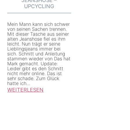
JEANSHOSE –
h
UPCYCLING
c
h
Mein Mann kann sich schwer
e
von seinen Sachen trennen.
n
Mit dieser Tasche aus seiner
alten Jeanshose fiel es ihm
a
leicht. Nun trägt er seine
Lieblingsjeans immer bei
l
sich. Schnitt und Anleitung
s
stammen wieder von Das hat
Mark gemacht. Update:
H
Leider gibt es den Schnitt
o
nicht mehr online. Das ist
sehr schade. Zum Glück
c
hatte ich…
h
WEITERLESEN
:
z
T
e
a
i
s
t