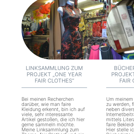
LINKSAMMLUNG ZUM
BÜCHER
PROJEKT „ONE YEAR
PROJEK
FAIR CLOTHES“
FAIR
Bei meinen Recherchen
Um meinem P
darüber, wie man faire
zu werden, f
Kleidung erkennt, bin ich auf
neben diver
viele, sehr interessante
Internetbeit
Artikel gestoßen, die ich hier
mittels Lit
gerne sammeln möchte.
faire Beklei
Meine Linksammlung zum
Hier stelle 