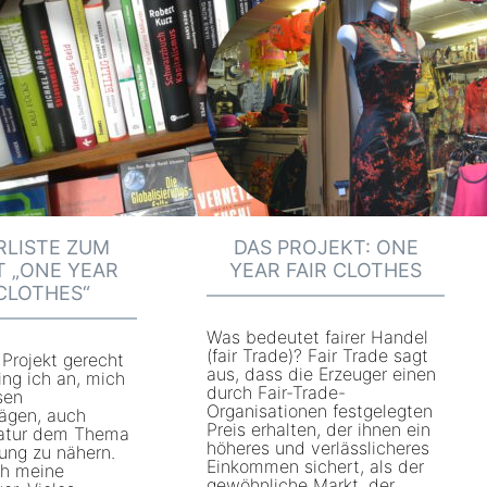
LISTE ZUM
DAS PROJEKT: ONE
T „ONE YEAR
YEAR FAIR CLOTHES
 CLOTHES“
Was bedeutet fairer Handel
(fair Trade)? Fair Trade sagt
rojekt gerecht
aus, dass die Erzeuger einen
ing ich an, mich
durch Fair-Trade-
sen
Organisationen festgelegten
rägen, auch
Preis erhalten, der ihnen ein
eratur dem Thema
höheres und verlässlicheres
dung zu nähern.
Einkommen sichert, als der
ich meine
gewöhnliche Markt, der