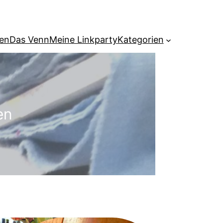
hen
Das Venn
Meine Linkparty
Kategorien
en