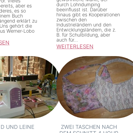
or. Vieles
durch Lohndumping
ereits, aber es
beeinflusst ist. Darüber
deres, es so
hinaus gibt es Kooperationen
einem Buch
zwischen den
gend erklärt zu
Industrieländern und den
ns gehört die
Entwicklungsländern, die z.
aus Werner-Lobo
B. für Schulbildung, aber
auch für…
SEN
WEITERLESEN
:
D
a
s
P
r
o
j
e
D UND LEINE
ZWEI TASCHEN NACH
k