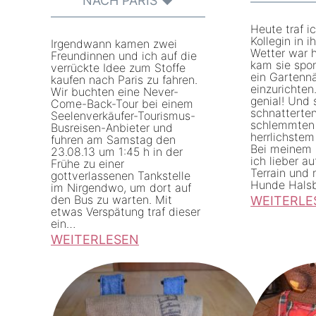
NACH PARIS ♥
u
t
n
e
Heute traf i
g
z
Kollegin in 
Irgendwann kamen zwei
Wetter war h
Freundinnen und ich auf die
z
u
kam sie spon
verrückte Idee zum Stoffe
ein Gartenn
kaufen nach Paris zu fahren.
u
m
einzurichten
Wir buchten eine Never-
m
P
genial! Und 
Come-Back-Tour bei einem
schnatterte
Seelenverkäufer-Tourismus-
P
r
schlemmten 
Busreisen-Anbieter und
herrlichste
r
o
fuhren am Samstag den
Bei meinem 
23.08.13 um 1:45 h in der
o
j
ich lieber a
Frühe zu einer
Terrain und 
gottverlassenen Tankstelle
j
e
Hunde Hals
im Nirgendwo, um dort auf
e
k
den Bus zu warten. Mit
WEITERLE
etwas Verspätung traf dieser
k
t
:
ein…
t
„
WEITERLESEN
H
„
O
:
a
O
n
Z
l
n
e
u
s