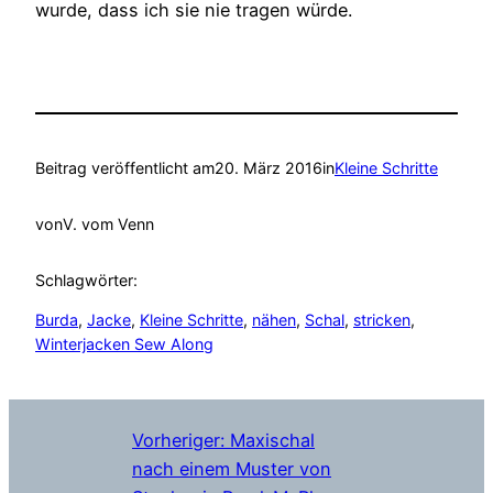
wurde, dass ich sie nie tragen würde.
Beitrag veröffentlicht am
20. März 2016
in
Kleine Schritte
von
V. vom Venn
Schlagwörter:
Burda
, 
Jacke
, 
Kleine Schritte
, 
nähen
, 
Schal
, 
stricken
, 
Winterjacken Sew Along
Vorheriger:
Maxischal
nach einem Muster von