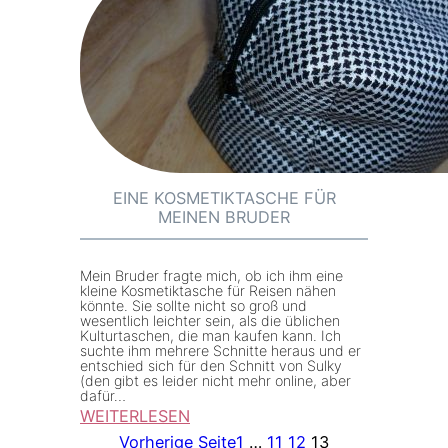
n
n
l
w
e
i
i
e
t
s
u
e
n
g
EINE KOSMETIKTASCHE FÜR
MEINEN BRUDER
M
r
.
Mein Bruder fragte mich, ob ich ihm eine
kleine Kosmetiktasche für Reisen nähen
G
könnte. Sie sollte nicht so groß und
wesentlich leichter sein, als die üblichen
i
Kulturtaschen, die man kaufen kann. Ich
n
suchte ihm mehrere Schnitte heraus und er
entschied sich für den Schnitt von Sulky
g
(den gibt es leider nicht mehr online, aber
dafür…
e
WEITERLESEN
r
:
Vorherige Seite
1
…
11
12
13