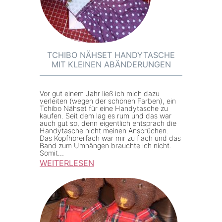
e
g
y
f
h
ü
o
r
s
TCHIBO NÄHSET HANDYTASCHE
m
MIT KLEINEN ABÄNDERUNGEN
e
e
f
i
ü
Vor gut einem Jahr ließ ich mich dazu
n
verleiten (wegen der schönen Farben), ein
r
Tchibo Nähset für eine Handytasche zu
e
kaufen. Seit dem lag es rum und das war
d
auch gut so, denn eigentlich entsprach die
R
i
Handytasche nicht meinen Ansprüchen.
e
Das Kopfhörerfach war mir zu flach und das
e
Band zum Umhängen brauchte ich nicht.
i
Somit…
R
WEITERLESEN
s
e
:
e
i
T
n
s
c
a
e
h
c
n