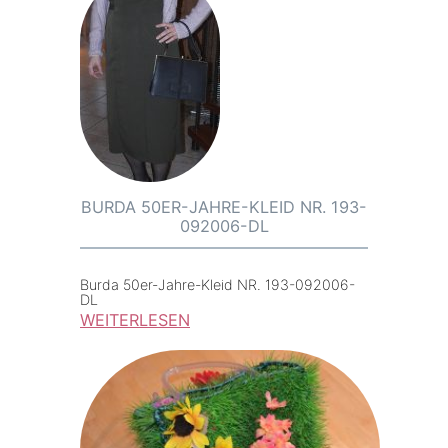
1
i
ä
e
e
r
r
O
e
u
s
n
n
t
g
e
e
r
n
n
BURDA 50ER-JAHRE-KLEID NR. 193-
092006-DL
e
s
t
Burda 50er-Jahre-Kleid NR. 193-092006-
DL
e
WEITERLESEN
r
:
s
B
i
u
n
r
d