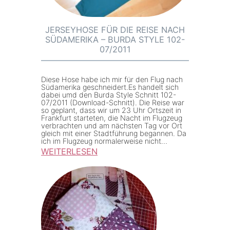
l
o
u
JERSEYHOSE FÜR DIE REISE NACH
SÜDAMERIKA – BURDA STYLE 102-
c
07/2011
h
y
Diese Hose habe ich mir für den Flug nach
S
Südamerika geschneidert.Es handelt sich
u
dabei umd den Burda Style Schnitt 102-
07/2011 (Download-Schnitt). Die Reise war
m
so geplant, dass wir um 23 Uhr Ortszeit in
Frankfurt starteten, die Nacht im Flugzeug
m
verbrachten und am nächsten Tag vor Ort
e
gleich mit einer Stadtführung begannen. Da
ich im Flugzeug normalerweise nicht…
r
WEITERLESEN
H
:
o
J
b
e
o
r
B
s
a