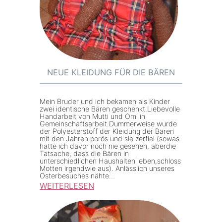
i
h
a
b
S
c
o
ü
h
N
d
S
ä
a
ü
h
m
NEUE KLEIDUNG FÜR DIE BÄREN
d
s
e
a
e
r
m
Mein Bruder und ich bekamen als Kinder
t
zwei identische Bären geschenkt.Liebevolle
i
e
Handarbeit von Mutti und Omi in
H
k
Gemeinschaftsarbeit.Dummerweise wurde
r
der Polyesterstoff der Kleidung der Bären
a
a
mit den Jahren porös und sie zerfiel (sowas
i
hatte ich davor noch nie gesehen, aberdie
n
k
Tatsache, dass die Bären in
d
unterschiedlichen Haushalten leben,schloss
a
Motten irgendwie aus). Anlässlich unseres
y
Osterbesuches nähte…
–
t
WEITERLESEN
B
:
a
u
N
s
r