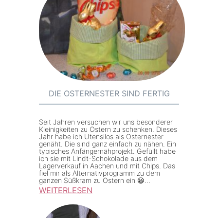
e
c
d
u
h
a
e
e
S
K
m
t
l
i
y
e
t
l
i
k
e
d
l
DIE OSTERNESTER SIND FERTIG
1
u
e
0
n
i
2
Seit Jahren versuchen wir uns besonderer
g
n
Kleinigkeiten zu Ostern zu schenken. Dieses
-
Jahr habe ich Utensilos als Osternester
f
e
genäht. Die sind ganz einfach zu nähen. Ein
0
typisches Anfängernähprojekt. Gefüllt habe
ü
n
ich sie mit Lindt-Schokolade aus dem
7
Lagerverkauf in Aachen und mit Chips. Das
r
A
/
fiel mir als Alternativprogramm zu dem
d
b
ganzen Süßkram zu Ostern ein 😀…
2
WEITERLESEN
i
ä
0
:
e
n
1
D
B
d