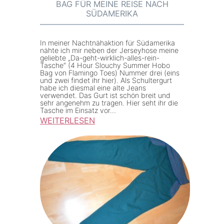
BAG FÜR MEINE REISE NACH
SÜDAMERIKA
In meiner Nachtnähaktion für Südamerika
nähte ich mir neben der Jerseyhose meine
geliebte „Da-geht-wirklich-alles-rein-
Tasche“ (4 Hour Slouchy Summer Hobo
Bag von Flamingo Toes) Nummer drei (eins
und zwei findet ihr hier). Als Schultergurt
habe ich diesmal eine alte Jeans
verwendet. Das Gurt ist schön breit und
sehr angenehm zu tragen. Hier seht ihr die
Tasche im Einsatz vor…
WEITERLESEN
:
4
H
o
u
r
S