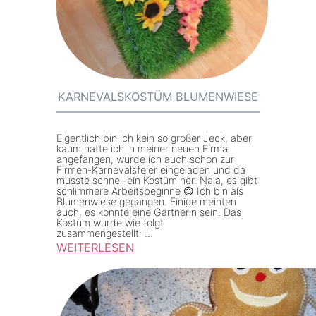
d
f
a
e
5
r
0
t
e
i
r
KARNEVALSKOSTÜM BLUMENWIESE
g
-
J
Eigentlich bin ich kein so großer Jeck, aber
a
kaum hatte ich in meiner neuen Firma
angefangen, wurde ich auch schon zur
h
Firmen-Karnevalsfeier eingeladen und da
musste schnell ein Kostüm her. Naja, es gibt
r
schlimmere Arbeitsbeginne 😉 Ich bin als
Blumenwiese gegangen. Einige meinten
e
auch, es könnte eine Gärtnerin sein. Das
-
Kostüm wurde wie folgt
zusammengestellt: …
K
WEITERLESEN
l
:
e
K
i
a
d