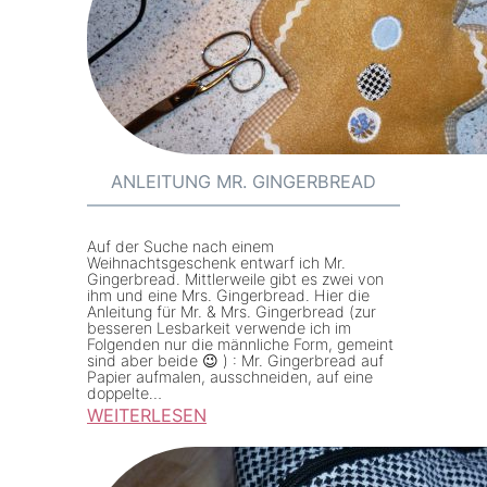
r
N
n
R
e
.
v
1
a
9
l
3
s
ANLEITUNG MR. GINGERBREAD
-
k
0
o
Auf der Suche nach einem
9
s
Weihnachtsgeschenk entwarf ich Mr.
2
Gingerbread. Mittlerweile gibt es zwei von
t
ihm und eine Mrs. Gingerbread. Hier die
0
Anleitung für Mr. & Mrs. Gingerbread (zur
ü
besseren Lesbarkeit verwende ich im
0
Folgenden nur die männliche Form, gemeint
m
sind aber beide 😉 ) : Mr. Gingerbread auf
6
B
Papier aufmalen, ausschneiden, auf eine
-
doppelte…
l
WEITERLESEN
D
u
:
L
m
A
e