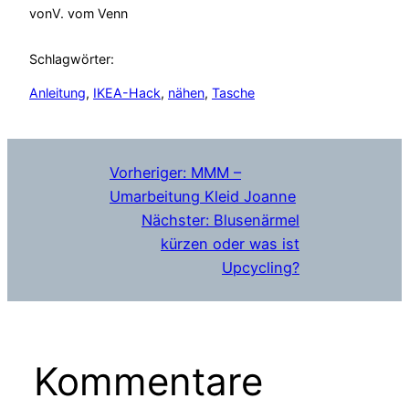
von
V. vom Venn
Schlagwörter:
Anleitung
, 
IKEA-Hack
, 
nähen
, 
Tasche
Vorheriger:
MMM –
Umarbeitung Kleid Joanne
Nächster:
Blusenärmel
kürzen oder was ist
Upcycling?
Kommentare