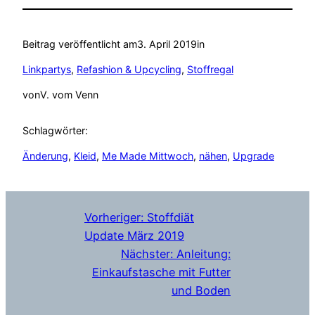
Beitrag veröffentlicht am
3. April 2019
in
Linkpartys
, 
Refashion & Upcycling
, 
Stoffregal
von
V. vom Venn
Schlagwörter:
Änderung
, 
Kleid
, 
Me Made Mittwoch
, 
nähen
, 
Upgrade
Vorheriger:
Stoffdiät
Update März 2019
Nächster:
Anleitung:
Einkaufstasche mit Futter
und Boden