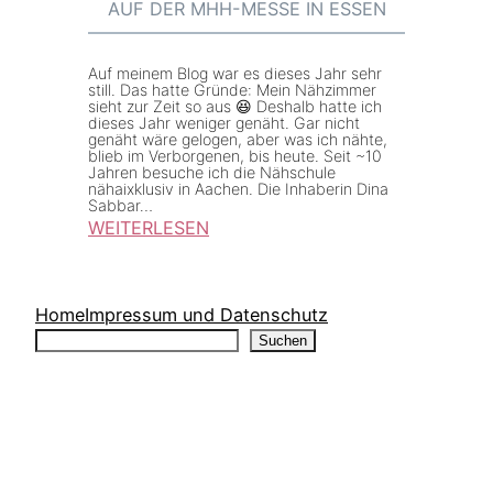
AUF DER MHH-MESSE IN ESSEN
Auf meinem Blog war es dieses Jahr sehr
still. Das hatte Gründe: Mein Nähzimmer
sieht zur Zeit so aus 😆 Deshalb hatte ich
dieses Jahr weniger genäht. Gar nicht
genäht wäre gelogen, aber was ich nähte,
blieb im Verborgenen, bis heute. Seit ~10
Jahren besuche ich die Nähschule
nähaixklusiv in Aachen. Die Inhaberin Dina
Sabbar…
WEITERLESEN
:
N
ä
Home
Impressum und Datenschutz
Suchen
h
Suchen
z
i
m
m
e